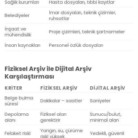
Sağlık kurumları
Hasta dosyaları, tıbbi kayıtlar
İmar dosyaları, teknik çizimler,
Belediyeler
ruhsatlar
İnşaat ve
Proje çizimleri, teknik şartnameler
mühendislik
İnsan kaynakları
Personel özlük dosyaları
Fiziksel Arşiv ile Dijital Arşiv
Karşılaştırması
KRITER
FIZIKSEL ARŞIV
DIJITAL ARŞIV
Belge bulma
Dakikalar – saatler
Saniyeler
süresi
Depolama
Fiziksel alan
Sunucu/bulut,
alanı
gerektirir
minimal alan
Yangın, su, çürüme
Felaket riski
Yedekli, güvenli
riski yüksek